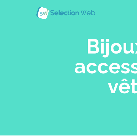
Bijou
access
vê