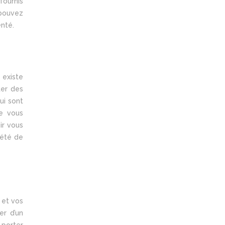
fournis
 pouvez
enté.
 existe
ter des
ui sont
ue vous
ir vous
iété de
 et vos
er d’un
 porter