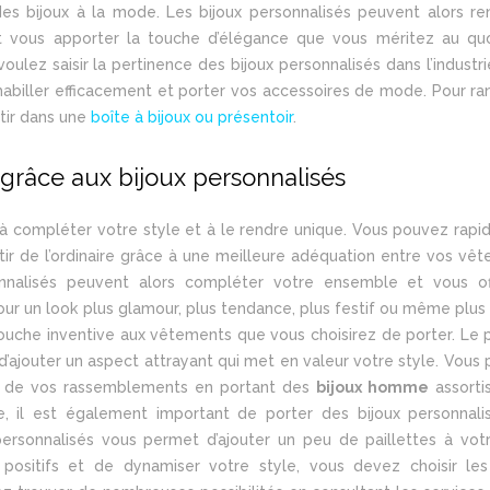
es bijoux à la mode. Les bijoux personnalisés peuvent alors re
et vous apporter la touche d’élégance que vous méritez au quo
ulez saisir la pertinence des bijoux personnalisés dans l’industri
abiller efficacement et porter vos accessoires de mode. Pour ra
stir dans une
boîte à bijoux ou présentoir
.
grâce aux bijoux personnalisés
t à compléter votre style et à le rendre unique. Vous pouvez rap
rtir de l’ordinaire grâce à une meilleure adéquation entre vos vê
onnalisés peuvent alors compléter votre ensemble et vous of
our un look plus glamour, plus tendance, plus festif ou même plus 
touche inventive aux vêtements que vous choisirez de porter. Le 
d’ajouter un aspect attrayant qui met en valeur votre style. Vous
ors de vos rassemblements en portant des
bijoux homme
assorti
le, il est également important de porter des bijoux personnali
personnalisés vous permet d’ajouter un peu de paillettes à vot
s positifs et de dynamiser votre style, vous devez choisir les