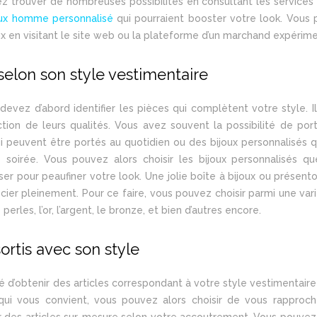
z trouver de nombreuses possibilités en consultant les services 
oux homme personnalisé
qui pourraient booster votre look. Vous
ux en visitant le site web ou la plateforme d’un marchand expérim
 selon son style vestimentaire
devez d’abord identifier les pièces qui complètent votre style. Il
ction de leurs qualités. Vous avez souvent la possibilité de por
i peuvent être portés au quotidien ou des bijoux personnalisés q
oirée. Vous pouvez alors choisir les bijoux personnalisés q
ser pour peaufiner votre look. Une jolie boîte à bijoux ou présento
écier pleinement. Pour ce faire, vous pouvez choisir parmi une var
erles, l’or, l’argent, le bronze, et bien d’autres encore.
rtis avec son style
ité d’obtenir des articles correspondant à votre style vestimentaire
 qui vous convient, vous pouvez alors choisir de vous rapproch
ir des articles sur-mesure selon votre accoutrement. Vous pouvez