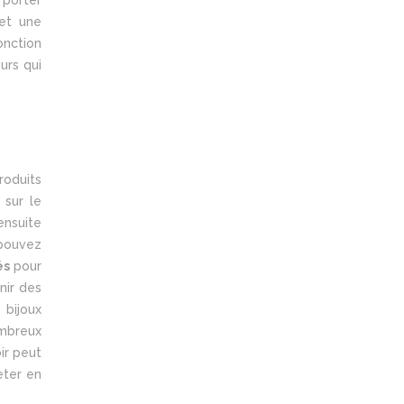
et une
onction
urs qui
roduits
 sur le
ensuite
 pouvez
és
pour
nir des
 bijoux
ombreux
ir peut
eter en