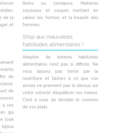
nforcer
Retro ou tendance. Matières
tidien.
soyeuses et coupes mettant en
e de la
valeur les formes et la beauté des
nger et
femmes.
Stop aux mauvaises
habitudes alimentaires !
Adopter de bonnes habitudes
idement
alimentaires n’est pas si difficile. Ne
tements
vous laissez pas tenté par la
frir de
nourriture et tâchez à ce que vos
classe.
envies ne prennent pas le dessus sur
port de
votre volonté d’équilibrer vos menus.
 pouvez
C’est à vous de décider le contenu
s à vos
de vos plats.
sés qui
re look
 bijoux